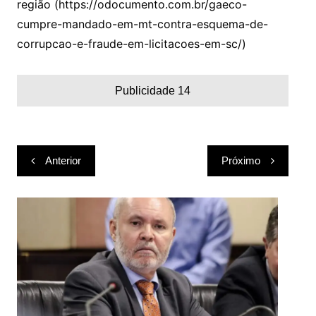
região (https://odocumento.com.br/gaeco-
cumpre-mandado-em-mt-contra-esquema-de-
corrupcao-e-fraude-em-licitacoes-em-sc/)
Publicidade 14
Navegação
Anterior
Próximo
de
Post