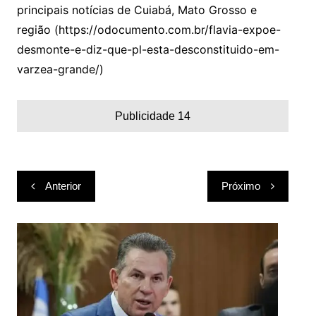
principais notícias de Cuiabá, Mato Grosso e
região (https://odocumento.com.br/flavia-expoe-
desmonte-e-diz-que-pl-esta-desconstituido-em-
varzea-grande/)
Publicidade 14
Navegação
Anterior
Próximo
de
Post