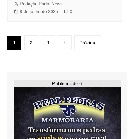
Redação Portal News
9 de junho de 2025
0
Navegação
1
2
3
4
Próximo
por
posts
Publicidade 6