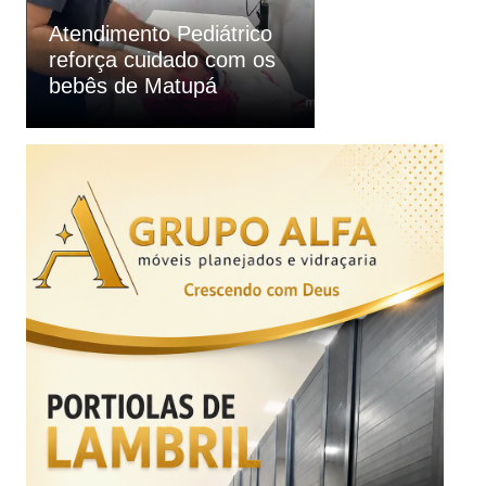
Atendimento em
segurança públ
Ortopedia reforça
aprovação do p
orientações à população
spray de pimen
em Matupá
mulheres