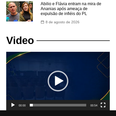
Abilio e Flávia entram na mira de
Ananias após ameaça de
expulsão de infiéis do PL
8 de agosto de 2026
Video
Tocador
de
vídeo
00:00
00:54