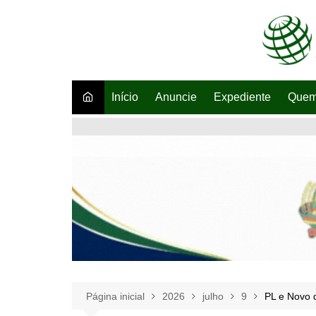
Ir
para
o
conteúdo
Início
Anuncie
Expediente
Quem
Página inicial
2026
julho
9
PL e Novo 