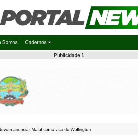
 Somos
Cadernos
Saúde
Publicidade 1
Agronotícias
Cidades
Entretenimento
Esportes
Polícia
Política
devem anunciar Maluf como vice de Wellington