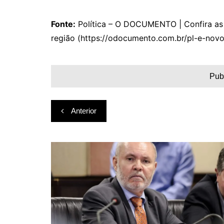
Fonte:
Política – O DOCUMENTO | Confira as p
região (https://odocumento.com.br/pl-e-nov
Pub
Navegação
Anterior
de
Post