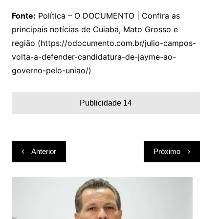
Fonte:
Política – O DOCUMENTO | Confira as
principais notícias de Cuiabá, Mato Grosso e
região (https://odocumento.com.br/julio-campos-
volta-a-defender-candidatura-de-jayme-ao-
governo-pelo-uniao/)
Publicidade 14
Navegação
Anterior
Próximo
de
Post