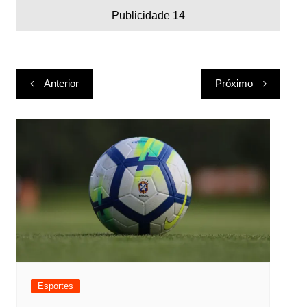
Publicidade 14
Navegação
Anterior
Próximo
de
Post
Esportes