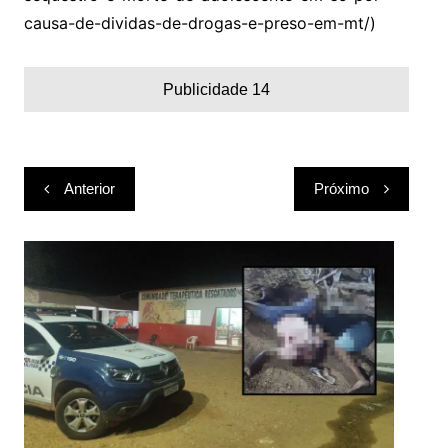
causa-de-dividas-de-drogas-e-preso-em-mt/)
Publicidade 14
Navegação
Anterior
Próximo
de
Post