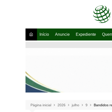
Ir
para
o
conteúdo
Início
Anuncie
Expediente
Quem
Página inicial
2026
julho
9
Bandidos re