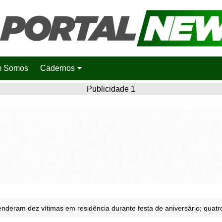
 Somos
Cadernos
Saúde
Publicidade 1
Agronotícias
Cidades
Entretenimento
Esportes
Polícia
Política
nderam dez vítimas em residência durante festa de aniversário; quatr