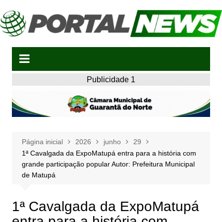
Ir
para
o
conteúdo
Publicidade 1
Página inicial
2026
junho
29
1ª Cavalgada da ExpoMatupá entra para a história com
grande participação popular Autor: Prefeitura Municipal
de Matupá
1ª Cavalgada da ExpoMatupá
entra para a história com