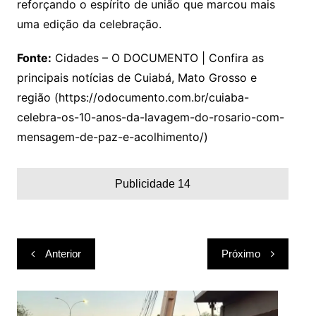
reforçando o espírito de união que marcou mais
uma edição da celebração.
Fonte:
Cidades – O DOCUMENTO | Confira as
principais notícias de Cuiabá, Mato Grosso e
região (https://odocumento.com.br/cuiaba-
celebra-os-10-anos-da-lavagem-do-rosario-com-
mensagem-de-paz-e-acolhimento/)
Publicidade 14
Navegação
Anterior
Próximo
de
Post