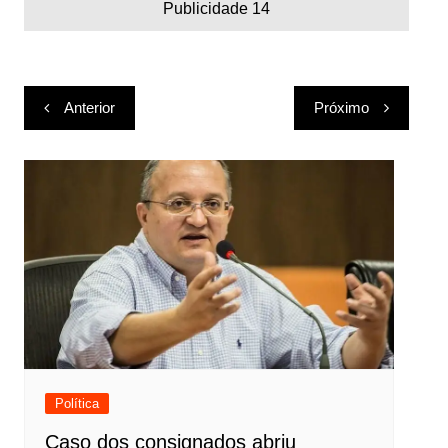
Publicidade 14
Navegação
Anterior
Próximo
de
Post
Política
Caso dos consignados abriu