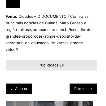
Fonte:
Cidades – O DOCUMENTO | Confira as
principais notícias de Cuiabá, Mato Grosso e
região (https://odocumento.com.br/incendio-de-
grandes-proporcoes-atinge-deposito-da-
secretaria-de-educacao-de-varzea-grande-
video/)
Publicidade 14
Navegação
Anterior
Próximo
de
Post