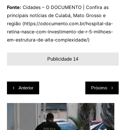
Fonte:
Cidades – O DOCUMENTO | Confira as
principais notícias de Cuiabá, Mato Grosso e
região (https://odocumento.com.br/hospital-da-
retina-nasce-com-investimento-de-r-5-milhoes-
em-estrutura-de-alta-complexidade/)
Publicidade 14
Navegação
Anterior
Próximo
de
Post