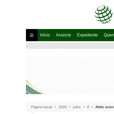
Ir
para
o
conteúdo
Início
Anuncie
Expediente
Quem
Página inicial
2026
julho
8
Abilio acio