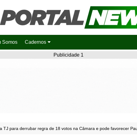
 Somos
Cadernos
Saúde
Publicidade 1
Agronotícias
Cidades
Entretenimento
Esportes
Polícia
Política
na TJ para derrubar regra de 18 votos na Câmara e pode favorecer Paul