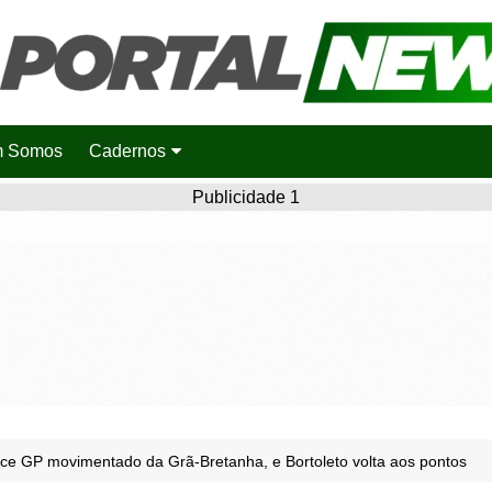
 Somos
Cadernos
Saúde
Publicidade 1
Agronotícias
Cidades
Entretenimento
Esportes
Polícia
Política
nce GP movimentado da Grã-Bretanha, e Bortoleto volta aos pontos