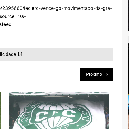
te/2395660/leclerc-vence-gp-movimentado-da-gra-
source=rss-
sfeed
licidade 14
Próximo