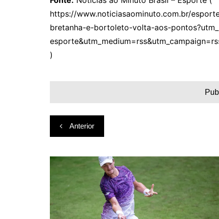
Fonte:
Notícias ao Minuto Brasil – Esporte (
https://www.noticiasaominuto.com.br/espor
bretanha-e-bortoleto-volta-aos-pontos?utm_
esporte&utm_medium=rss&utm_campaign=rs
)
Pub
Navegação
Anterior
de
Post