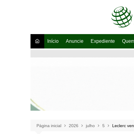
Ir
para
o
conteúdo
Início
Anuncie
Expediente
Quem
Página inicial
2026
julho
5
Leclerc ve