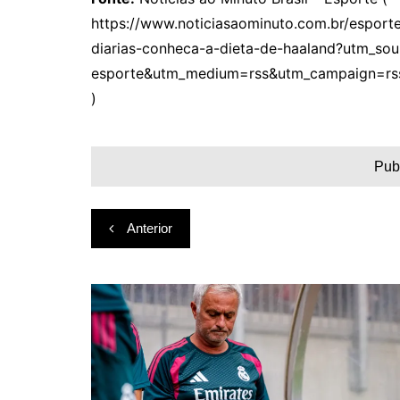
https://www.noticiasaominuto.com.br/esport
diarias-conheca-a-dieta-de-haaland?utm_sou
esporte&utm_medium=rss&utm_campaign=rs
)
Pub
Navegação
Anterior
de
Post