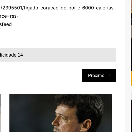
e/2395501/figado-coracao-de-boi-e-6000-calorias-
rce=rss-
sfeed
licidade 14
Próximo