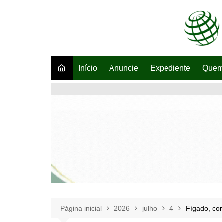
Ir
para
o
conteúdo
Início
Anuncie
Expediente
Quem
Página inicial
2026
julho
4
Fígado, cor