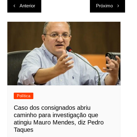
Navegação
Anterior
Próximo
de
Post
Política
Caso dos consignados abriu
caminho para investigação que
atingiu Mauro Mendes, diz Pedro
Taques