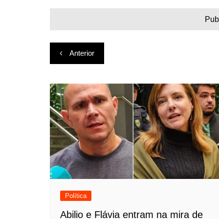
Pub
Navegação
Anterior
de
Post
Política
Abilio e Flávia entram na mira de