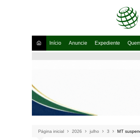
Ir
para
o
conteúdo
Início
Anuncie
Expediente
Quem
Página inicial
2026
julho
3
MT suspende