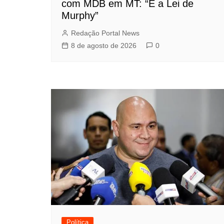
com MDB em MT: “É a Lei de
Murphy”
Redação Portal News
8 de agosto de 2026
0
Política