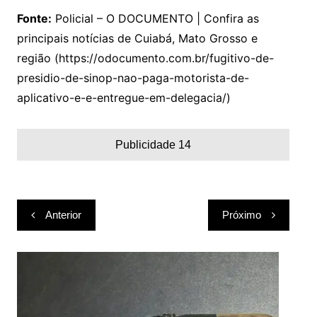
Fonte:
Policial – O DOCUMENTO | Confira as
principais notícias de Cuiabá, Mato Grosso e
região (https://odocumento.com.br/fugitivo-de-
presidio-de-sinop-nao-paga-motorista-de-
aplicativo-e-e-entregue-em-delegacia/)
Publicidade 14
Navegação
Anterior
Próximo
de
Post