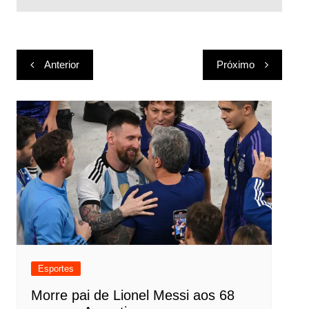
Navegação
Anterior
Próximo
de
Post
Esportes
Morre pai de Lionel Messi aos 68