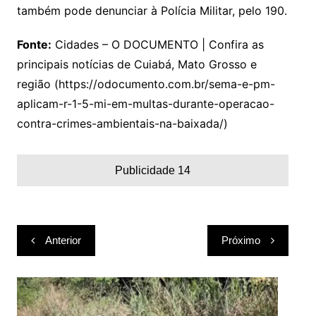
também pode denunciar à Polícia Militar, pelo 190.
Fonte:
Cidades – O DOCUMENTO | Confira as
principais notícias de Cuiabá, Mato Grosso e
região (https://odocumento.com.br/sema-e-pm-
aplicam-r-1-5-mi-em-multas-durante-operacao-
contra-crimes-ambientais-na-baixada/)
Publicidade 14
Navegação
Anterior
Próximo
de
Post