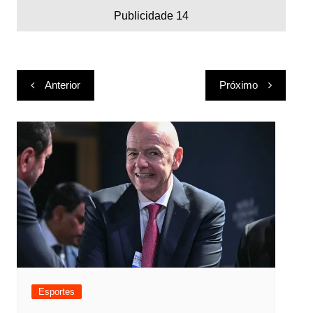
Publicidade 14
Navegação
Anterior
Próximo
de
Post
Esportes