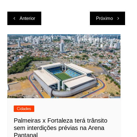
Navegação
Anterior
Próximo
de
Post
Cidades
Palmeiras x Fortaleza terá trânsito
sem interdições prévias na Arena
Pantanal