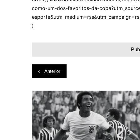
como-um-dos-favoritos-da-copa?utm_source
esporte&utm_medium=rss&utm_campaign=rs
)
Pub
Navegação
Anterior
de
Post