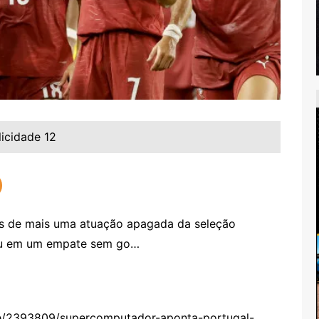
licidade 12
is de mais uma atuação apagada da seleção
nou em um empate sem go…
te/2393809/supercomputador-aponta-portugal-