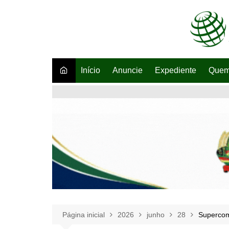
Ir
para
o
conteúdo
Início
Anuncie
Expediente
Quem
Página inicial
2026
junho
28
Supercom