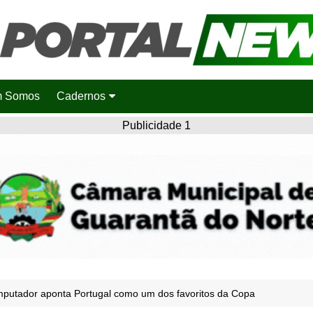
 Somos
Cadernos
Saúde
Publicidade 1
Agronotícias
Cidades
Entretenimento
Esportes
Polícia
Política
putador aponta Portugal como um dos favoritos da Copa