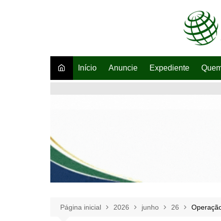
Ir
para
o
conteúdo
Início
Anuncie
Expediente
Quem
Página inicial
2026
junho
26
Operação