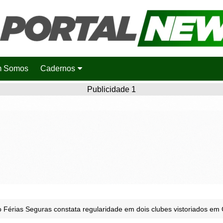
 Somos
Cadernos
Saúde
Publicidade 1
Agronotícias
Cidades
Entretenimento
Esportes
Polícia
Política
 Férias Seguras constata regularidade em dois clubes vistoriados em