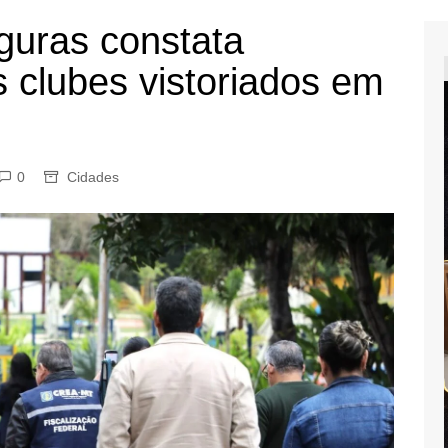
guras constata
s clubes vistoriados em
0
Cidades