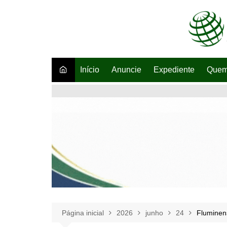
Ir
para
o
conteúdo
Início
Anuncie
Expediente
Quem
Página inicial
2026
junho
24
Fluminen