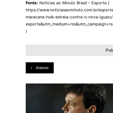
Fonte:
Notícias ao Minuto Brasil – Esporte (
https://www.noticiasaominuto.com.br/espor
maracana-hulk-estreia-contra-o-nova-iguac
esporte&utm_medium=rss&utm_campaign=rs
)
Pub
Navegação
Anterior
de
Post