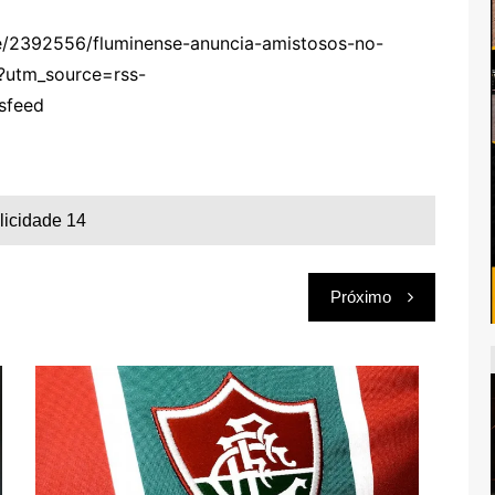
te/2392556/fluminense-anuncia-amistosos-no-
u?utm_source=rss-
sfeed
licidade 14
Próximo