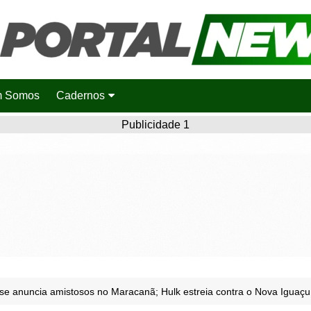
 Somos
Cadernos
Saúde
Publicidade 1
Agronotícias
Cidades
Entretenimento
Esportes
Polícia
Política
se anuncia amistosos no Maracanã; Hulk estreia contra o Nova Iguaçu