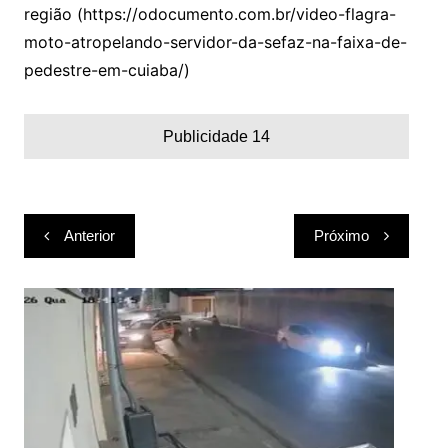
região (https://odocumento.com.br/video-flagra-
moto-atropelando-servidor-da-sefaz-na-faixa-de-
pedestre-em-cuiaba/)
Publicidade 14
Navegação
Anterior
Próximo
de
Post