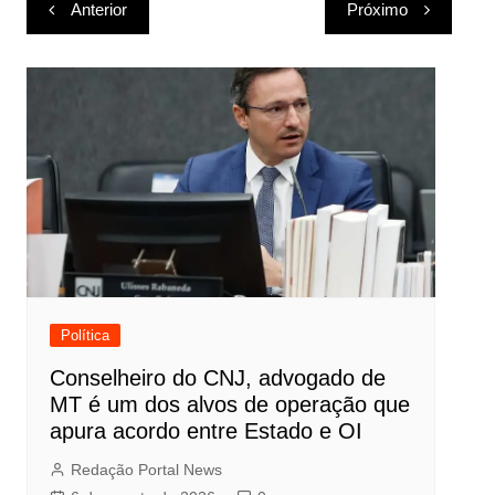
Navegação
Anterior
Próximo
de
Post
Política
Conselheiro do CNJ, advogado de
MT é um dos alvos de operação que
apura acordo entre Estado e OI
Redação Portal News