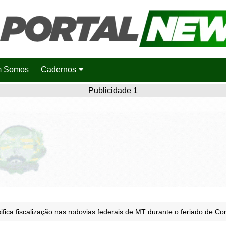
 Somos
Cadernos
Saúde
Publicidade 1
Agronotícias
Cidades
Entretenimento
Esportes
Polícia
Política
ifica fiscalização nas rodovias federais de MT durante o feriado de Cor