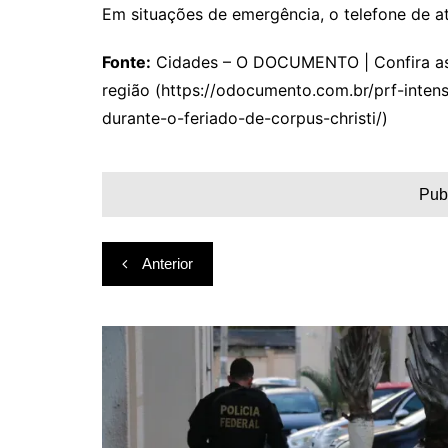
Em situações de emergência, o telefone de a
Fonte:
Cidades – O DOCUMENTO | Confira as p
região (https://odocumento.com.br/prf-intens
durante-o-feriado-de-corpus-christi/)
Pub
Navegação
Anterior
de
Post