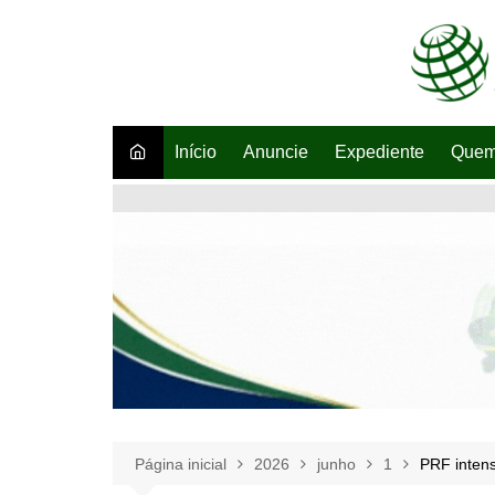
Ir
para
o
conteúdo
Início
Anuncie
Expediente
Quem
Página inicial
2026
junho
1
PRF intens