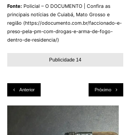
Fonte:
Policial – O DOCUMENTO | Confira as
principais notícias de Cuiabá, Mato Grosso e
região (https://odocumento.com.br/faccionado-e-
preso-pela-pm-com-drogas-e-arma-de-fogo-
dentro-de-residencia/)
Publicidade 14
Navegação
Anterior
Próximo
de
Post