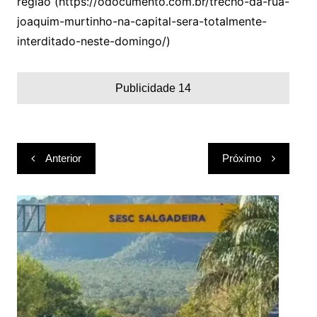
região (https://odocumento.com.br/trecho-da-rua-
joaquim-murtinho-na-capital-sera-totalmente-
interditado-neste-domingo/)
Publicidade 14
Navegação
Anterior
Próximo
de
Post