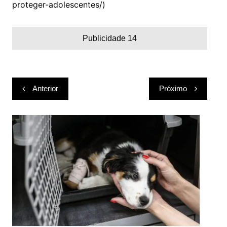
proteger-adolescentes/)
Publicidade 14
Navegação
Anterior
Próximo
de
Post