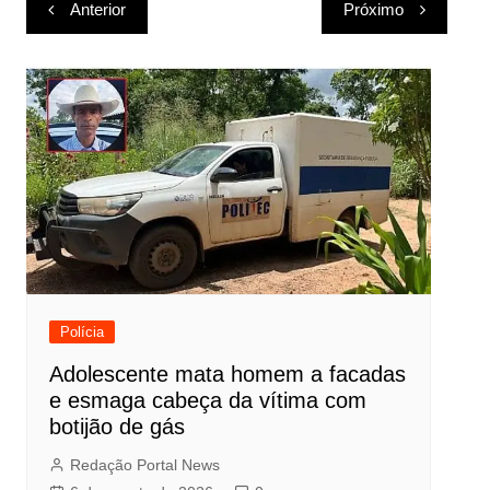
Navegação
Anterior
Próximo
de
Post
Polícia
Adolescente mata homem a facadas
e esmaga cabeça da vítima com
botijão de gás
Redação Portal News