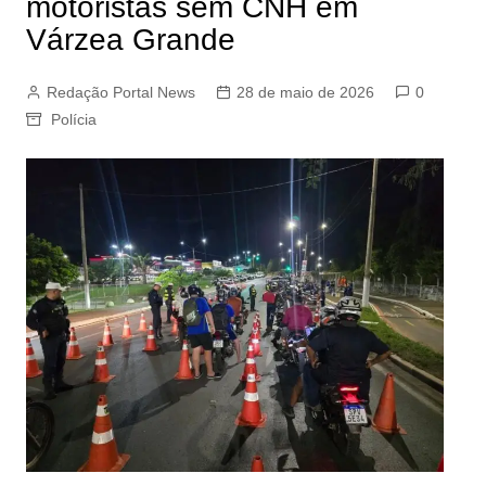
motoristas sem CNH em
Várzea Grande
Redação Portal News
28 de maio de 2026
0
Polícia