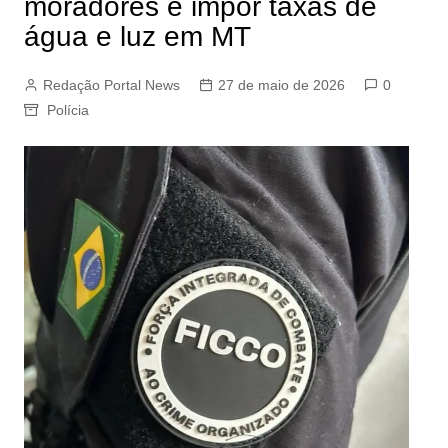
moradores e impor taxas de
água e luz em MT
Redação Portal News
27 de maio de 2026
0
Polícia