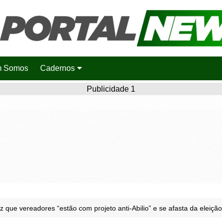
 Somos
Cadernos
Saúde
Publicidade 1
Agronotícias
Cidades
Entretenimento
Esportes
Polícia
Política
iz que vereadores “estão com projeto anti-Abilio” e se afasta da eleiç