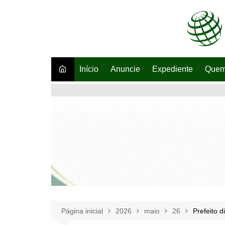
Ir
para
o
conteúdo
Início
Anuncie
Expediente
Quem
Página inicial
2026
maio
26
Prefeito d