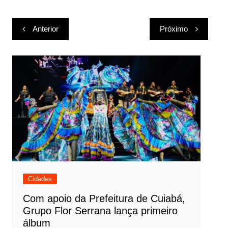
Navegação
Anterior
Próximo
de
Post
Cidades
Com apoio da Prefeitura de Cuiabá,
Grupo Flor Serrana lança primeiro
álbum