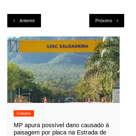
Navegação
Anterior
Próximo
de
Post
Cidades
MP apura possível dano causado à
paisagem por placa na Estrada de