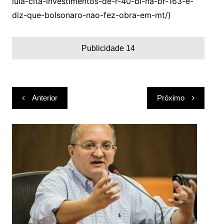
lula-cita-investimentos-de-r-40-bi-na-br-163-e-
diz-que-bolsonaro-nao-fez-obra-em-mt/)
Publicidade 14
Navegação
Anterior
Próximo
de
Post