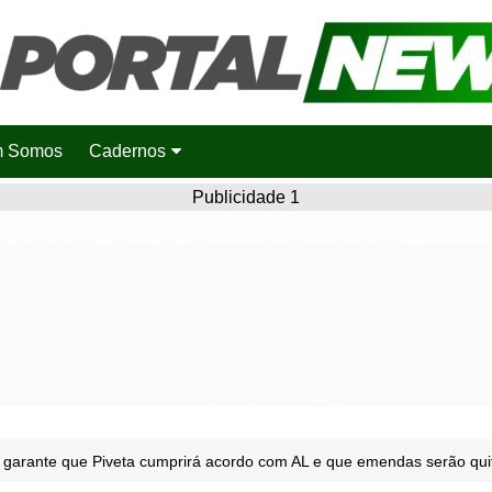
 Somos
Cadernos
Saúde
Publicidade 1
Agronotícias
Cidades
Entretenimento
Esportes
Polícia
Política
l garante que Piveta cumprirá acordo com AL e que emendas serão qui