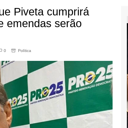
que Piveta cumprirá
e emendas serão
0
Política