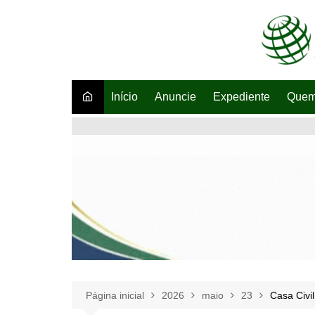
Ir
para
o
conteúdo
Início
Anuncie
Expediente
Quem
Página inicial
2026
maio
23
Casa Civi