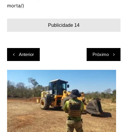
morta/)
Publicidade 14
Navegação
Anterior
Próximo
de
Post