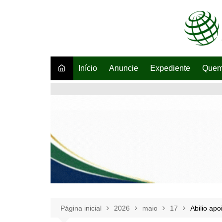
Ir
para
o
conteúdo
Início
Anuncie
Expediente
Quem
Página inicial
2026
maio
17
Abilio apo