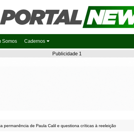
 Somos
Cadernos
Saúde
Publicidade 1
Agronotícias
Cidades
Entretenimento
Esportes
Polícia
Política
ia permanência de Paula Calil e questiona críticas à reeleição