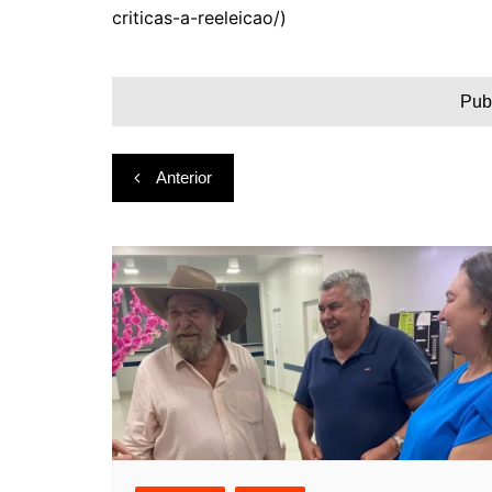
criticas-a-reeleicao/)
Pub
Navegação
Anterior
de
Post