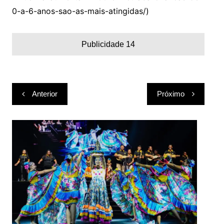
0-a-6-anos-sao-as-mais-atingidas/)
Publicidade 14
Navegação
Anterior
Próximo
de
Post