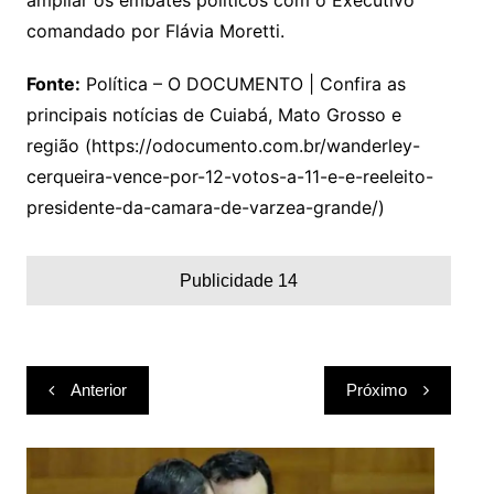
ampliar os embates políticos com o Executivo
comandado por Flávia Moretti.
Fonte:
Política – O DOCUMENTO | Confira as
principais notícias de Cuiabá, Mato Grosso e
região (https://odocumento.com.br/wanderley-
cerqueira-vence-por-12-votos-a-11-e-e-reeleito-
presidente-da-camara-de-varzea-grande/)
Publicidade 14
Navegação
Anterior
Próximo
de
Post