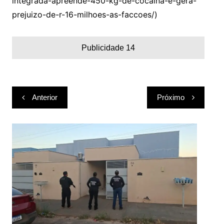
integrada-apreende-450-kg-de-cocaina-e-gera-
prejuizo-de-r-16-milhoes-as-faccoes/)
Publicidade 14
Navegação
Anterior
Próximo
de
Post