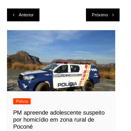
Navegação
Anterior
Próximo
de
Post
Polícia
PM apreende adolescente suspeito
por homicídio em zona rural de
Poconé