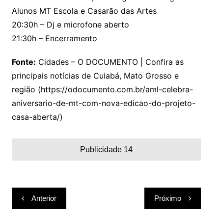
Alunos MT Escola e Casarão das Artes
20:30h – Dj e microfone aberto
21:30h – Encerramento
Fonte:
Cidades – O DOCUMENTO | Confira as
principais notícias de Cuiabá, Mato Grosso e
região (https://odocumento.com.br/aml-celebra-
aniversario-de-mt-com-nova-edicao-do-projeto-
casa-aberta/)
Publicidade 14
Navegação
Anterior
Próximo
de