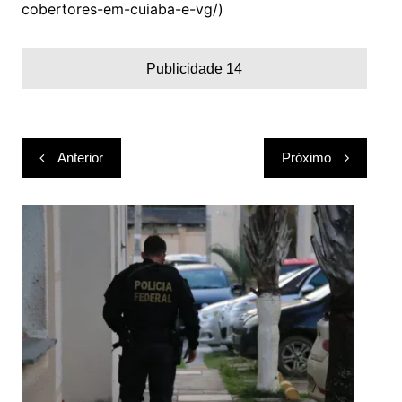
cobertores-em-cuiaba-e-vg/)
Publicidade 14
Navegação
Anterior
Próximo
de
Post