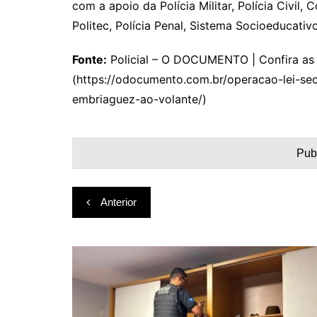
com a apoio da Polícia Militar, Polícia Civil
Politec, Polícia Penal, Sistema Socioeducativ
Fonte:
Policial – O DOCUMENTO | Confira as p
(https://odocumento.com.br/operacao-lei-se
embriaguez-ao-volante/)
Pub
Navegação
Anterior
de
Post