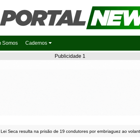
 Somos
Cadernos
Saúde
Publicidade 1
Agronotícias
Cidades
Entretenimento
Esportes
Polícia
Política
Lei Seca resulta na prisão de 19 condutores por embriaguez ao volan