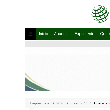
Ir
para
o
conteúdo
Início
Anuncie
Expediente
Quem
Página inicial
2026
maio
11
Operação 