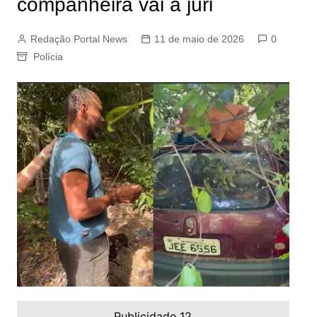
companheira vai a júri
Redação Portal News
11 de maio de 2026
0
Polícia
Publicidade 12